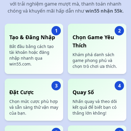
với trải nghiệm game mượt mà, thanh toán nhanh
chóng và khuyến mãi hấp dẫn như
win55 nhận 55k
.
1
2
Tạo & Đăng Nhập
Chọn Game Yêu
Thích
Bắt đầu bằng cách tạo
tài khoản hoặc đăng
Khám phá danh sách
nhập nhanh qua
game phong phú và
win55.com.
chọn trò chơi ưa thích.
3
4
Đặt Cược
Quay Số
Chọn mức cược phù hợp
Nhấn quay và theo dõi
và sẵn sàng thử vận may
kết quả để biết bạn có
của bạn.
thắng lớn không!