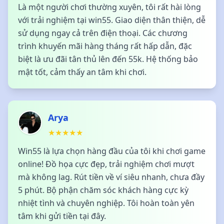
Là một người chơi thường xuyên, tôi rất hài lòng
với trải nghiệm tại win55. Giao diện thân thiện, dễ
sử dụng ngay cả trên điện thoại. Các chương
trình khuyến mãi hàng tháng rất hấp dẫn, đặc
biệt là ưu đãi tân thủ lên đến 55k. Hệ thống bảo
mật tốt, cảm thấy an tâm khi chơi.
Arya
★★★★★
Win55 là lựa chọn hàng đầu của tôi khi chơi game
online! Đồ họa cực đẹp, trải nghiệm chơi mượt
mà không lag. Rút tiền về ví siêu nhanh, chưa đầy
5 phút. Bộ phận chăm sóc khách hàng cực kỳ
nhiệt tình và chuyên nghiệp. Tôi hoàn toàn yên
tâm khi gửi tiền tại đây.