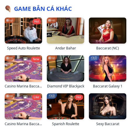
GAME BẮN CÁ KHÁC
Hot
Speed Auto Roulette
Andar Bahar
Baccarat (NC)
New
Casino Marina Baccarat 4
Diamond VIP Blackjack
Baccarat Galaxy 1
Like
Hot
Casino Marina Baccarat 3
Spanish Roulette
Sexy Baccarat