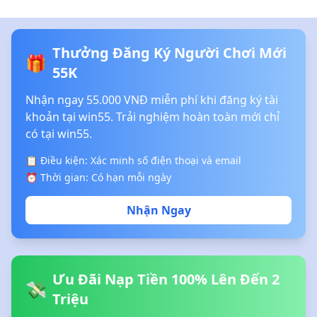
Thưởng Đăng Ký Người Chơi Mới
🎁
55K
Nhận ngay 55.000 VNĐ miễn phí khi đăng ký tài
khoản tại win55. Trải nghiệm hoàn toàn mới chỉ
có tại win55.
📋 Điều kiện: Xác minh số điện thoại và email
⏰ Thời gian: Có hạn mỗi ngày
Nhận Ngay
Ưu Đãi Nạp Tiền 100% Lên Đến 2
💸
Triệu