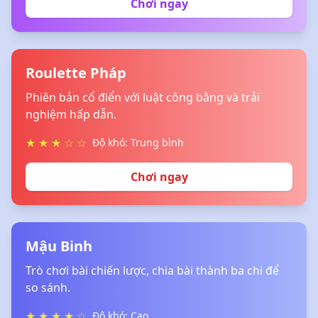
Chơi ngay
Roulette Pháp
Phiên bản cổ điển với luật công bằng và trải
nghiệm hấp dẫn.
★ ★ ★ ☆ ☆
Độ khó: Trung bình
Chơi ngay
Mậu Binh
Trò chơi bài chiến lược, chia bài thành ba chi để
so sánh.
★ ★ ★ ★ ☆
Độ khó: Cao